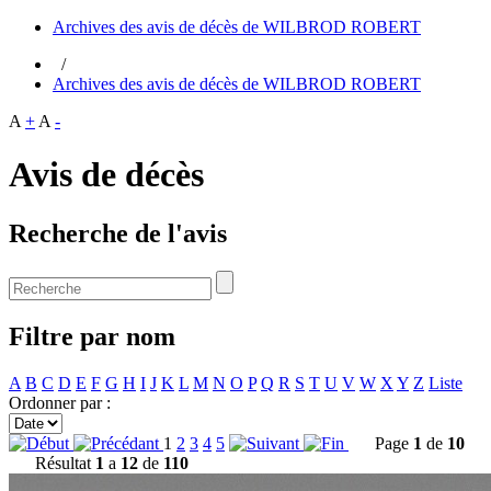
Archives des avis de décès de WILBROD ROBERT
/
Archives des avis de décès de WILBROD ROBERT
A
+
A
-
Avis de décès
Recherche de l'avis
Filtre par nom
A
B
C
D
E
F
G
H
I
J
K
L
M
N
O
P
Q
R
S
T
U
V
W
X
Y
Z
Liste
Ordonner par :
1
2
3
4
5
Page
1
de
10
Résultat
1
a
12
de
110