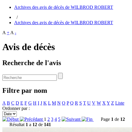
Archives des avis de décès de WILBROD ROBERT
/
Archives des avis de décès de WILBROD ROBERT
A
+
A
-
Avis de décès
Recherche de l'avis
Filtre par nom
A
B
C
D
E
F
G
H
I
J
K
L
M
N
O
P
Q
R
S
T
U
V
W
X
Y
Z
Liste
Ordonner par :
1
2
3
4
5
Page
1
de
12
Résultat
1
a
12
de
141