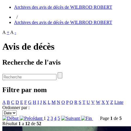
Archives des avis de décès de WILBROD ROBERT
/
Archives des avis de décès de WILBROD ROBERT
A
+
A
-
Avis de décès
Recherche de l'avis
Filtre par nom
A
B
C
D
E
F
G
H
I
J
K
L
M
N
O
P
Q
R
S
T
U
V
W
X
Y
Z
Liste
Ordonner par :
1
2
3
4
5
Page
1
de
5
Résultat
1
a
12
de
52