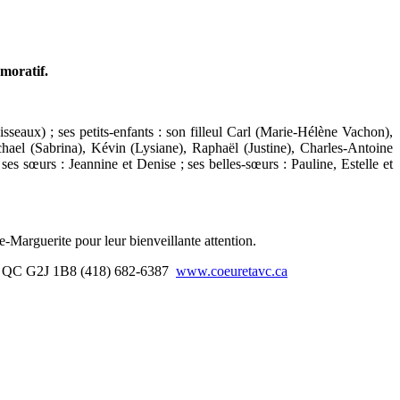
moratif.
seaux) ; ses petits-enfants : son filleul Carl (Marie-Hélène Vachon),
chael (Sabrina), Kévin (Lysiane), Raphaël (Justine), Charles-Antoine
s sœurs : Jeannine et Denise ; ses belles-sœurs : Pauline, Estelle et
e-Marguerite pour leur bienveillante attention.
bec, QC G2J 1B8 (418) 682-6387
www.coeuretavc.ca