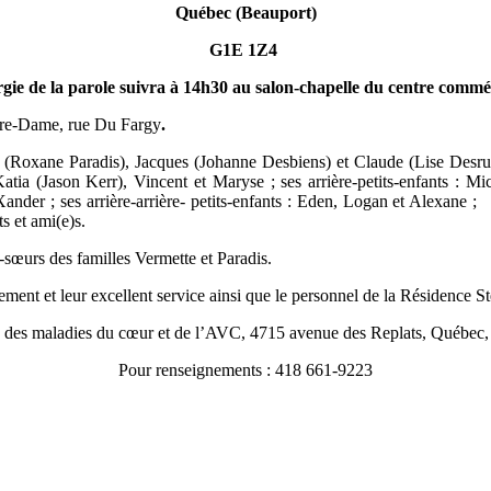
Québec (Beauport)
G1E 1Z4
rgie de la parole suivra à 14h30 au salon-chapelle du centre commé
otre-Dame, rue Du Fargy
.
r (Roxane Paradis), Jacques (Johanne Desbiens) et Claude (Lise Desruis
ia (Jason Kerr), Vincent et Maryse ; ses arrière-petits-enfants : Mi
der ; ses arrière-arrière- petits-enfants : Eden, Logan et Alexane ; se
s et ami(e)s.
es-sœurs des familles Vermette et Paradis.
ment et leur excellent service ainsi que le personnel de la Résidence St
ion des maladies du cœur et de l’AVC, 4715 avenue des Replats, Qué
Pour renseignements : 418 661-9223