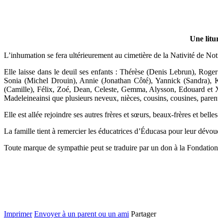
Une litu
L’inhumation se fera ultérieurement au cimetière de la Nativité de N
Elle laisse dans le deuil ses enfants : Thérèse (Denis Lebrun), Roge
Sonia (Michel Drouin), Annie (Jonathan Côté), Yannick (Sandra), Kat
(Camille), Félix, Zoé, Dean, Celeste, Gemma, Alysson, Edouard et Xan
Madeleineainsi que plusieurs neveux, nièces, cousins, cousines, parent
Elle est allée rejoindre ses autres frères et sœurs, beaux-frères et bell
La famille tient à remercier les éducatrices d’Éducasa pour leur dévoue
Toute marque de sympathie peut se traduire par un don à la Fondat
Imprimer
Envoyer à un parent ou un ami
Partager