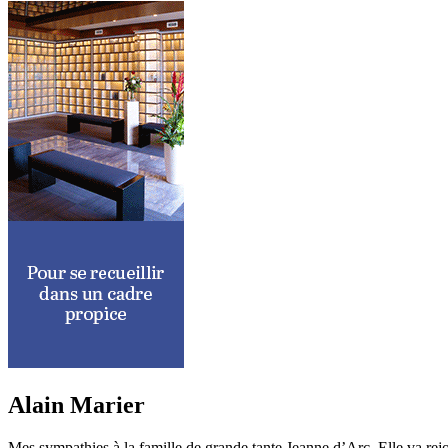
Alain Marier
Mes sympathies à la famille de grande tante Jeanne d’Arc. Elle va re