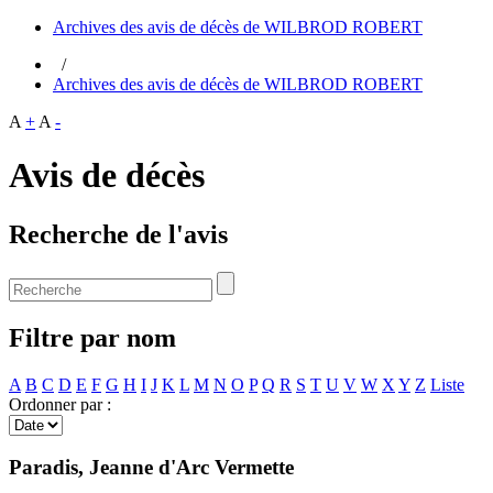
Archives des avis de décès de WILBROD ROBERT
/
Archives des avis de décès de WILBROD ROBERT
A
+
A
-
Avis de décès
Recherche de l'avis
Filtre par nom
A
B
C
D
E
F
G
H
I
J
K
L
M
N
O
P
Q
R
S
T
U
V
W
X
Y
Z
Liste
Ordonner par :
Paradis, Jeanne d'Arc Vermette