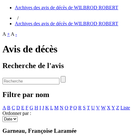
Archives des avis de décès de WILBROD ROBERT
/
Archives des avis de décès de WILBROD ROBERT
A
+
A
-
Avis de décès
Recherche de l'avis
Filtre par nom
A
B
C
D
E
F
G
H
I
J
K
L
M
N
O
P
Q
R
S
T
U
V
W
X
Y
Z
Liste
Ordonner par :
Garneau, Françoise Laramée