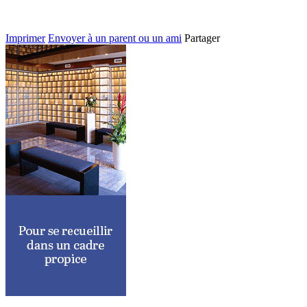
Imprimer
Envoyer à un parent ou un ami
Partager