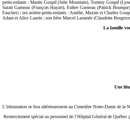
petits-enfants : Martin Goupil (Julie Mountain), Tommy Goupil (Lyne
Sarah Garneau (François Hayart), Esther Garneau (Patrick Bourq
Faucher) ; ses arrière-petits-enfants : Amélie, Maxim et Charles Go
Adam et Alice Laurin ; son frère Marcel Laramée (Claudette Bergeron)
La famille vo
Une lit
L’inhumation se fera ultérieurement au Cimetière Notre-Dame de la Na
Remerciement spécial au personnel de l’Hôpital Général de Québec po