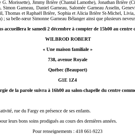
 G. Morissette), Jimmy Brière (Chantal Lamothe), Jonathan Brière (Cir
ue), Simon Garneau, Daniel Garneau, Salomée Garneau Asselin, Gen
upil, Thomas et Raphaël Brière, Sophia et Alicia Brière St-Michel, Liv
 ; sa belle-sœur Simonne Garneau Bélanger ainsi que plusieurs neveux,
us accueillera le samedi 2 décembre à compter de 15h00 au centr
WILBROD ROBERT
« Une maison familiale »
738, avenue Royale
Québec (Beauport)
G1E 1Z4
urgie de la parole suivra à 16h00 au salon-chapelle du centre comm
tivité, rue du Fargy en présence de ses enfants.
ur leurs bons soins prodigués au cours des dernières années.
Pour renseignements : 418 661-9223