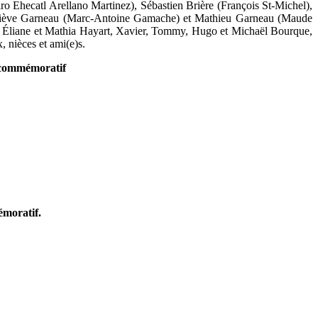
o Ehecatl Arellano Martinez), Sébastien Brière (François St-Michel),
eviève Garneau (Marc-Antoine Gamache) et Mathieu Garneau (Maude
ia, Éliane et Mathia Hayart, Xavier, Tommy, Hugo et Michaël Bourque,
 nièces et ami(e)s.
e commémoratif
émoratif.